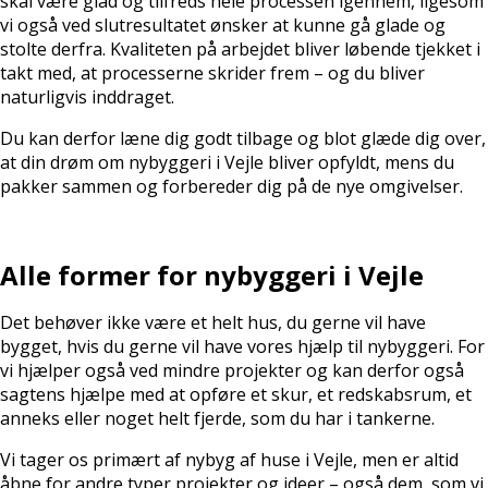
skal være glad og tilfreds hele processen igennem, ligesom
vi også ved slutresultatet ønsker at kunne gå glade og
stolte derfra. Kvaliteten på arbejdet bliver løbende tjekket i
takt med, at processerne skrider frem – og du bliver
naturligvis inddraget.
Du kan derfor læne dig godt tilbage og blot glæde dig over,
at din drøm om nybyggeri i Vejle bliver opfyldt, mens du
pakker sammen og forbereder dig på de nye omgivelser.
Alle former for nybyggeri i Vejle
Det behøver ikke være et helt hus, du gerne vil have
bygget, hvis du gerne vil have vores hjælp til nybyggeri. For
vi hjælper også ved mindre projekter og kan derfor også
sagtens hjælpe med at opføre et skur, et redskabsrum, et
anneks eller noget helt fjerde, som du har i tankerne.
Vi tager os primært af nybyg af huse i Vejle, men er altid
åbne for andre typer projekter og ideer – også dem, som vi